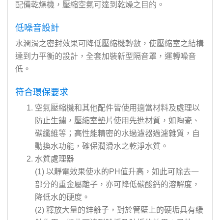
配備乾燥機，壓縮空氣可達到乾燥之目的。
低噪音設計
水潤滑之密封效果可降低壓縮機轉數，使壓縮室之結構
達到力平衡的設計，全套加裝新型隔音罩，運轉噪音
低。
符合環保要求
空氣壓縮機和其他配件皆使用適當材料及處理以
防止生鏽，壓縮室墊片使用先進材質，如陶瓷、
碳纖維等；高性能精密的水過濾器過濾雜質，自
動換水功能，確保潤滑水之乾淨水質。
水質處理器
(1) 以靜電效果使水的PH值升高，如此可除去一
部分的重金屬離子，亦可降低碳酸鈣的溶解度，
降低水的硬度。
(2) 釋放大量的鋅離子，對於管壁上的硬垢具有緩