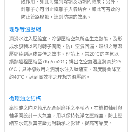
蝕作用，如此可達到除垢及防垢的效果；另外，
鋅離子亦可阻止鐵離子與氧結合，如此可有效的
防止管路腐蝕，達到防鏽的效果。
理想等溫壓縮
潤滑水注入壓縮室，冷卻壓縮空氣所產生之熱能，及形
成水膜藉以密封轉子間隙，防止空氣回漏，理想之等溫
壓縮達到達成最佳之效率。理論上，當20°C的空氣以
絕熱過程壓縮至7Kg/cm2G；排出之空氣溫度將高於25
0°C；具冷卻效用之潤滑水注入壓縮室，溫度將會降至
約40°C，達到高效率之理想等溫壓縮。
循環油之結構
高性能之陶瓷軸承配合耐磨耗之平軸承，在機械軸封與
軸承間設計一大氣室，用以保持乾淨之壓縮室，防止壓
縮室水氣及真空壓力對軸承之影響，提高可靠度。